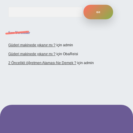
Arama
Son Yorumlar
Güderi makinede yıkanır mı ?
için
admin
Güderi makinede yıkanır mı ?
için
ObaReisi
2 Öncelikli öğretmen Ataması Ne Demek ?
için
admin
bet