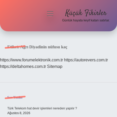
Küçük Fikirler
menüyü
aç
Günlük hayata keyif katan satırlar.
Anasayfa
Gizlilik Politikası
Etiket:
Ağrı Diyadinin nüfusu kaç
Yasal Uyarı
https://www.forumelektronik.com.tr
https://autorevers.com.tr
https://deltahomes.com.tr
Sitemap
Hakkımızda
Sidebar
Son Yazılar
Türk Telekom hat devir işlemleri nereden yapılır ?
Ağustos 8, 2026