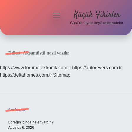
Küçük Fikirler
menüyü
aç
Günlük hayata keyif katan satırlar.
Anasayfa
Gizlilik Politikası
Etiket:
Akşamüstü nasıl yazılır
Yasal Uyarı
https://www.forumelektronik.com.tr
https://autorevers.com.tr
https://deltahomes.com.tr
Sitemap
Hakkımızda
Sidebar
Son Yazılar
Böreğin içinde neler vardır ?
Ağustos 6, 2026