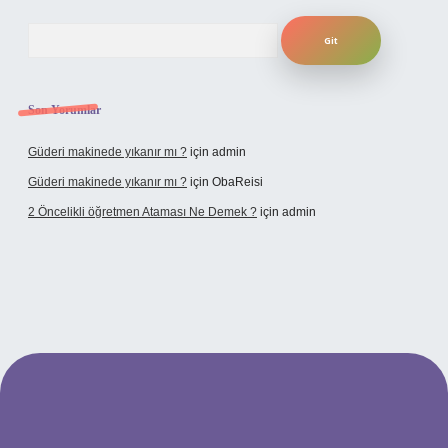
Arama
Son Yorumlar
Güderi makinede yıkanır mı ?
için
admin
Güderi makinede yıkanır mı ?
için
ObaReisi
2 Öncelikli öğretmen Ataması Ne Demek ?
için
admin
pbet