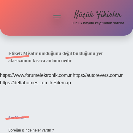
Küçük Fikirler
menüyü
aç
Günlük hayata keyif katan satırlar.
Anasayfa
Gizlilik Politikası
Etiket:
Misafir umduğunu değil bulduğunu yer
atasözünün kısaca anlamı nedir
Yasal Uyarı
https://www.forumelektronik.com.tr
https://autorevers.com.tr
Hakkımızda
https://deltahomes.com.tr
Sitemap
Sidebar
Son Yazılar
Böreğin içinde neler vardır ?