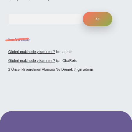
Arama
Son Yorumlar
Güderi makinede yıkanır mı ?
için
admin
Güderi makinede yıkanır mı ?
için
ObaReisi
2 Öncelikli öğretmen Ataması Ne Demek ?
için
admin
pbet