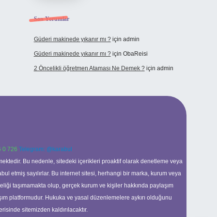
Son Yorumlar
Güderi makinede yıkanır mı ?
için
admin
Güderi makinede yıkanır mı ?
için
ObaReisi
2 Öncelikli öğretmen Ataması Ne Demek ?
için
admin
 0 726
Telegram: @karabul
ektedir. Bu nedenle, sitedeki içerikleri proaktif olarak denetleme veya
 etmiş sayılırlar. Bu internet sitesi, herhangi bir marka, kurum veya
niteliği taşımamakta olup, gerçek kurum ve kişiler hakkında paylaşım
laşım platformudur. Hukuka ve yasal düzenlemelere aykırı olduğunu
erisinde sitemizden kaldırılacaktır.