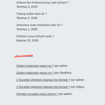
Ankara’dan Antalya’ya kaç saat sürüyor ?
Temmuz 3, 2026
Tuborg amber farkı ne ?
Temmuz 2, 2026
Ambulans evde müdahale eder mi ?
Temmuz 1, 2026
Delilerin cezai ehliyeti nedir ?
Haziran 23, 2026
Son yorumlar
Güderi makinede yıkanır mı ?
için
admin
Güderi makinede yıkanır mı ?
için
ObaReisi
2 Öncelikli öğretmen Ataması Ne Demek ?
için
admin
2 Öncelikli öğretmen Ataması Ne Demek ?
için
Gökçe
Greyder ne kadar maaş veriyor ?
için
admin