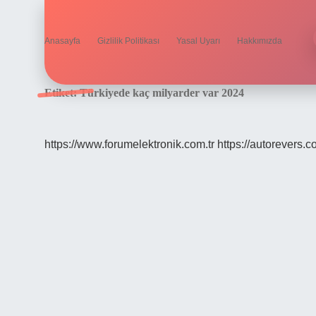
Anasayfa
Gizlilik Politikası
Yasal Uyarı
Hakkımızda
Etiket:
Türkiyede kaç milyarder var 2024
https://www.forumelektronik.com.tr
https://autorevers.c