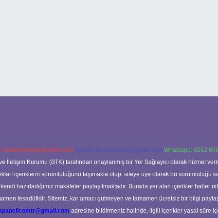
:
backlinkpaneli@gmail.com
Teams:
forumhizmeti@gmail.com
Whatsapp: 0262 606
ve İletişim Kurumu (BTK) tarafından onaylanmış bir Yer Sağlayıcı olarak hizmet verm
rı içeriklerin sorumluluğunu taşımakta olup, siteye üye olarak bu sorumluluğu kabul
a kendi hazırladığımız makaleler paylaşılmaktadır. Burada yer alan içerikler haber 
tamamen tesadüfidir. Sitemiz, kar amacı gütmeyen ve tamamen ücretsiz bir bilgi pay
nkpanelicomtr@gmail.com
adresine bildirmeniz halinde, ilgili içerikler yasal süre iç