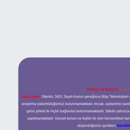
Reklam ve İletişim:
E-mail
Yasal Uyarı:
Sitemiz, 5651 Sayılı Kanun gereğince Bilgi Teknolojileri 
araştırma yükümlülüğümüz bulunmamaktadır. Ancak, üyelerimiz yazdıkla
şahıs şirketi ile hiçbir bağlantısı bulunmamaktadır. Sitede yalnızc
yapılmamaktadır. Gerçek kurum ve kişiler ile isim benzerlikleri 
düşündüğünüz içerikleri,
backli