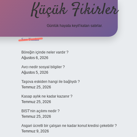
Küçük Fikirler
Günlük hayata keyif katan satırlar.
Sidebar
Son Yazılar
tulipbet
Böreğin içinde neler vardır ?
Ağustos 6, 2026
Avcı nedir sosyal bilgiler ?
Ağustos 5, 2026
Taşova eskiden hangi ile bağlıydı ?
Temmuz 25, 2026
Kasap aylık ne kadar kazanır ?
Temmuz 25, 2026
BIST’nin açılımı nedir ?
Temmuz 25, 2026
Asgari ücretli bir çalışan ne kadar konut kredisi çekebilir ?
Temmuz 9, 2026