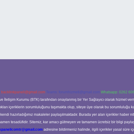
:
backlinkpaneli@gmail.com
Teams:
forumhizmeti@gmail.com
Whatsapp: 0262 606
ve İletişim Kurumu (BTK) tarafından onaylanmış bir Yer Sağlayıcı olarak hizmet verm
rı içeriklerin sorumluluğunu taşımakta olup, siteye üye olarak bu sorumluluğu kabul
a kendi hazırladığımız makaleler paylaşılmaktadır. Burada yer alan içerikler haber 
tamamen tesadüfidir. Sitemiz, kar amacı gütmeyen ve tamamen ücretsiz bir bilgi pay
nkpanelicomtr@gmail.com
adresine bildirmeniz halinde, ilgili içerikler yasal süre iç