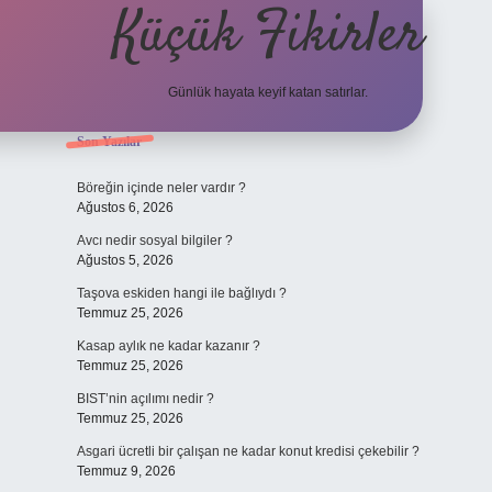
Küçük Fikirler
Günlük hayata keyif katan satırlar.
Sidebar
Son Yazılar
tulipbet
Böreğin içinde neler vardır ?
Ağustos 6, 2026
Avcı nedir sosyal bilgiler ?
Ağustos 5, 2026
Taşova eskiden hangi ile bağlıydı ?
Temmuz 25, 2026
Kasap aylık ne kadar kazanır ?
Temmuz 25, 2026
BIST’nin açılımı nedir ?
Temmuz 25, 2026
Asgari ücretli bir çalışan ne kadar konut kredisi çekebilir ?
Temmuz 9, 2026