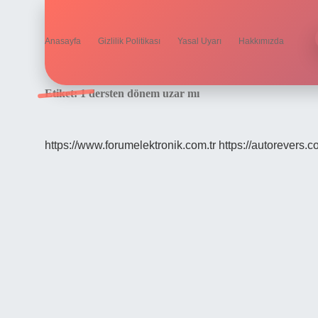
Anasayfa
Gizlilik Politikası
Yasal Uyarı
Hakkımızda
Etiket:
1 dersten dönem uzar mı
https://www.forumelektronik.com.tr
https://autorevers.c