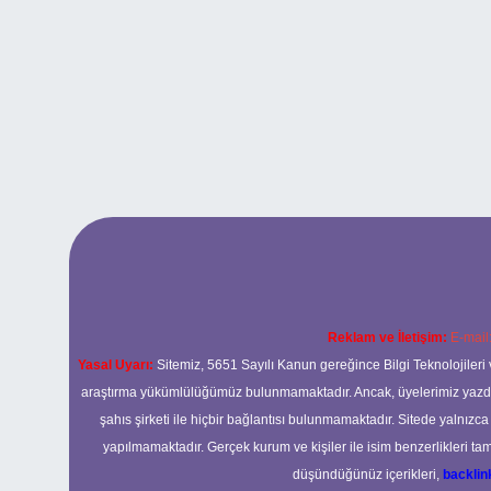
Reklam ve İletişim:
E-mail
Yasal Uyarı:
Sitemiz, 5651 Sayılı Kanun gereğince Bilgi Teknolojileri 
araştırma yükümlülüğümüz bulunmamaktadır. Ancak, üyelerimiz yazdıkla
şahıs şirketi ile hiçbir bağlantısı bulunmamaktadır. Sitede yalnızc
yapılmamaktadır. Gerçek kurum ve kişiler ile isim benzerlikleri 
düşündüğünüz içerikleri,
backli