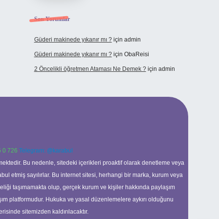
Son Yorumlar
Güderi makinede yıkanır mı ?
için
admin
Güderi makinede yıkanır mı ?
için
ObaReisi
2 Öncelikli öğretmen Ataması Ne Demek ?
için
admin
 0 726
Telegram: @karabul
ektedir. Bu nedenle, sitedeki içerikleri proaktif olarak denetleme veya
 etmiş sayılırlar. Bu internet sitesi, herhangi bir marka, kurum veya
niteliği taşımamakta olup, gerçek kurum ve kişiler hakkında paylaşım
laşım platformudur. Hukuka ve yasal düzenlemelere aykırı olduğunu
erisinde sitemizden kaldırılacaktır.