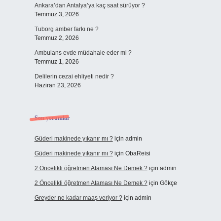
Ankara’dan Antalya’ya kaç saat sürüyor ?
Temmuz 3, 2026
Tuborg amber farkı ne ?
Temmuz 2, 2026
Ambulans evde müdahale eder mi ?
Temmuz 1, 2026
Delilerin cezai ehliyeti nedir ?
Haziran 23, 2026
Son yorumlar
Güderi makinede yıkanır mı ?
için
admin
Güderi makinede yıkanır mı ?
için
ObaReisi
2 Öncelikli öğretmen Ataması Ne Demek ?
için
admin
2 Öncelikli öğretmen Ataması Ne Demek ?
için
Gökçe
Greyder ne kadar maaş veriyor ?
için
admin