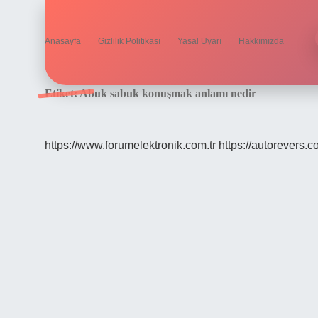
Anasayfa
Gizlilik Politikası
Yasal Uyarı
Hakkımızda
Etiket:
Abuk sabuk konuşmak anlamı nedir
https://www.forumelektronik.com.tr
https://autorevers.c