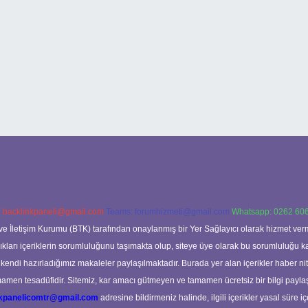
:
backlinkpaneli@gmail.com
Teams:
forumhizmeti@gmail.com
Whatsapp: 0262 606
ve İletişim Kurumu (BTK) tarafından onaylanmış bir Yer Sağlayıcı olarak hizmet verm
rı içeriklerin sorumluluğunu taşımakta olup, siteye üye olarak bu sorumluluğu kabul
a kendi hazırladığımız makaleler paylaşılmaktadır. Burada yer alan içerikler haber 
tamamen tesadüfidir. Sitemiz, kar amacı gütmeyen ve tamamen ücretsiz bir bilgi pay
nkpanelicomtr@gmail.com
adresine bildirmeniz halinde, ilgili içerikler yasal süre iç