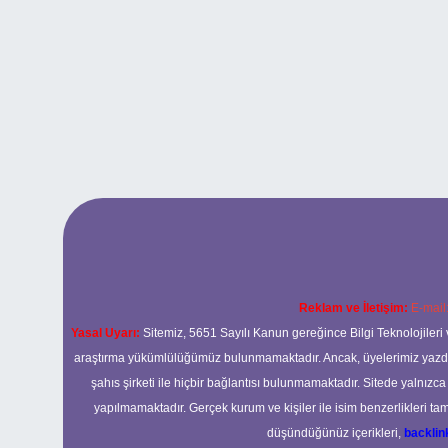
Reklam ve İletişim:
E-mail
Yasal Uyarı:
Sitemiz, 5651 Sayılı Kanun gereğince Bilgi Teknolojileri 
araştırma yükümlülüğümüz bulunmamaktadır. Ancak, üyelerimiz yazdıkla
şahıs şirketi ile hiçbir bağlantısı bulunmamaktadır. Sitede yalnızc
yapılmamaktadır. Gerçek kurum ve kişiler ile isim benzerlikleri 
düşündüğünüz içerikleri,
backli