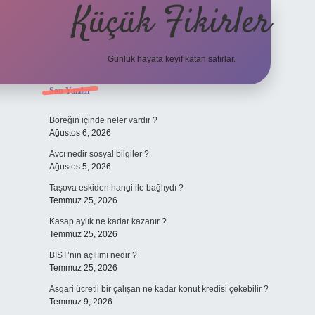
Küçük Fikirler
Günlük hayata keyif katan satırlar.
Sidebar
Son Yazılar
tulipbet
Böreğin içinde neler vardır ?
Ağustos 6, 2026
Avcı nedir sosyal bilgiler ?
Ağustos 5, 2026
Taşova eskiden hangi ile bağlıydı ?
Temmuz 25, 2026
Kasap aylık ne kadar kazanır ?
Temmuz 25, 2026
BIST’nin açılımı nedir ?
Temmuz 25, 2026
Asgari ücretli bir çalışan ne kadar konut kredisi çekebilir ?
Temmuz 9, 2026