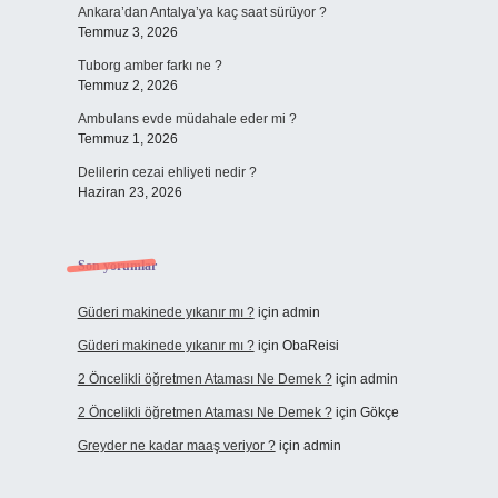
Ankara’dan Antalya’ya kaç saat sürüyor ?
Temmuz 3, 2026
Tuborg amber farkı ne ?
Temmuz 2, 2026
Ambulans evde müdahale eder mi ?
Temmuz 1, 2026
Delilerin cezai ehliyeti nedir ?
Haziran 23, 2026
Son yorumlar
Güderi makinede yıkanır mı ?
için
admin
Güderi makinede yıkanır mı ?
için
ObaReisi
2 Öncelikli öğretmen Ataması Ne Demek ?
için
admin
2 Öncelikli öğretmen Ataması Ne Demek ?
için
Gökçe
Greyder ne kadar maaş veriyor ?
için
admin