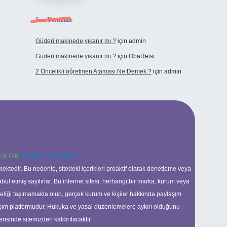
Son Yorumlar
Güderi makinede yıkanır mı ?
için
admin
Güderi makinede yıkanır mı ?
için
ObaReisi
2 Öncelikli öğretmen Ataması Ne Demek ?
için
admin
 0 726
Telegram: @karabul
ektedir. Bu nedenle, sitedeki içerikleri proaktif olarak denetleme veya
 etmiş sayılırlar. Bu internet sitesi, herhangi bir marka, kurum veya
niteliği taşımamakta olup, gerçek kurum ve kişiler hakkında paylaşım
laşım platformudur. Hukuka ve yasal düzenlemelere aykırı olduğunu
erisinde sitemizden kaldırılacaktır.