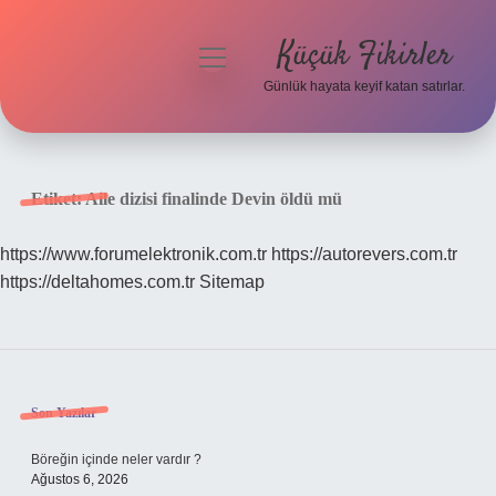
Küçük Fikirler
menüyü
aç
Günlük hayata keyif katan satırlar.
Anasayfa
Gizlilik Politikası
Etiket:
Aile dizisi finalinde Devin öldü mü
Yasal Uyarı
https://www.forumelektronik.com.tr
https://autorevers.com.tr
https://deltahomes.com.tr
Sitemap
Hakkımızda
Sidebar
Son Yazılar
Böreğin içinde neler vardır ?
Ağustos 6, 2026