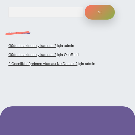
Arama
Son Yorumlar
Güderi makinede yıkanır mı ?
için
admin
Güderi makinede yıkanır mı ?
için
ObaReisi
2 Öncelikli öğretmen Ataması Ne Demek ?
için
admin
ipbet