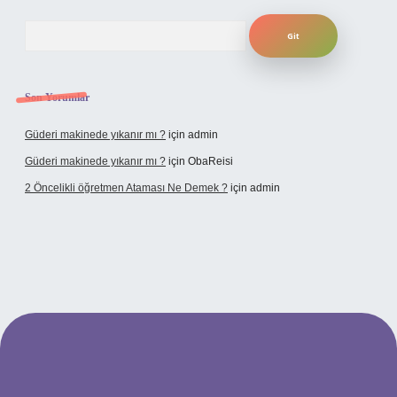
Arama
Son Yorumlar
Güderi makinede yıkanır mı ?
için
admin
Güderi makinede yıkanır mı ?
için
ObaReisi
2 Öncelikli öğretmen Ataması Ne Demek ?
için
admin
pbet