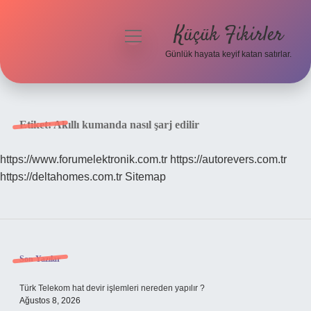
Küçük Fikirler
menüyü
aç
Günlük hayata keyif katan satırlar.
Anasayfa
Gizlilik Politikası
Etiket:
Akıllı kumanda nasıl şarj edilir
Yasal Uyarı
https://www.forumelektronik.com.tr
https://autorevers.com.tr
https://deltahomes.com.tr
Sitemap
Hakkımızda
Sidebar
Son Yazılar
Türk Telekom hat devir işlemleri nereden yapılır ?
Ağustos 8, 2026