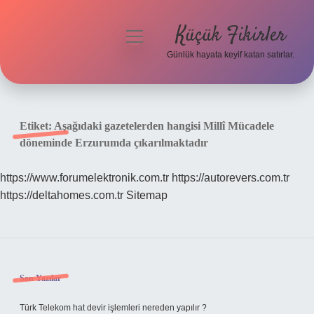
Küçük Fikirler
menüyü
aç
Günlük hayata keyif katan satırlar.
Anasayfa
Gizlilik Politikası
Etiket:
Aşağıdaki gazetelerden hangisi Millî Mücadele
döneminde Erzurumda çıkarılmaktadır
Yasal Uyarı
https://www.forumelektronik.com.tr
https://autorevers.com.tr
Hakkımızda
https://deltahomes.com.tr
Sitemap
Sidebar
Son Yazılar
Türk Telekom hat devir işlemleri nereden yapılır ?