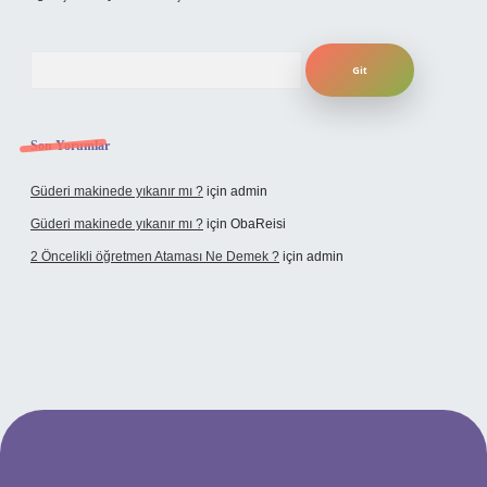
Arama
Son Yorumlar
Güderi makinede yıkanır mı ?
için
admin
Güderi makinede yıkanır mı ?
için
ObaReisi
2 Öncelikli öğretmen Ataması Ne Demek ?
için
admin
lipbet