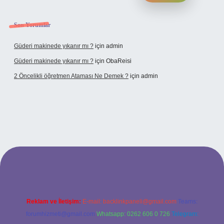
Son Yorumlar
Güderi makinede yıkanır mı ?
için
admin
Güderi makinede yıkanır mı ?
için
ObaReisi
2 Öncelikli öğretmen Ataması Ne Demek ?
için
admin
bet
Reklam ve İletişim:
E-mail:
backlinkpaneli@gmail.com
Teams:
forumhizmeti@gmail.com
Whatsapp: 0262 606 0 726
Telegram: