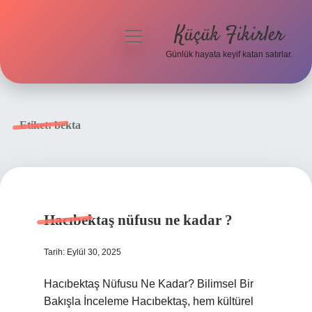
Küçük Fikirler
menüyü
aç
Günlük hayata keyif katan satırlar.
Anasayfa
Gizlilik Politikası
Etiket:
bekta
Yasal Uyarı
Hakkımızda
Hacıbektaş nüfusu ne kadar ?
Tarih: Eylül 30, 2025
Hacıbektaş Nüfusu Ne Kadar? Bilimsel Bir
Bakışla İnceleme Hacıbektaş, hem kültürel