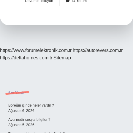
Hacıbektaş
Devamını okuyun
14 Yorum
nüfusu
ne
kadar
?
https://www.forumelektronik.com.tr
https://autorevers.com.tr
https://deltahomes.com.tr
Sitemap
Sidebar
Son Yazılar
Böreğin içinde neler vardır ?
Ağustos 6, 2026
Avcı nedir sosyal bilgiler ?
Ağustos 5, 2026