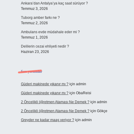
Ankara’dan Antalya’ya kaç saat sürüyor ?
Temmuz 3, 2026
Tuborg amber farkı ne ?
Temmuz 2, 2026
Ambulans evde müdahale eder mi ?
Temmuz 1, 2026
Delilerin cezai ehliyeti nedir ?
Haziran 23, 2026
Son yorumlar
Güderi makinede yıkanır mı ?
için
admin
Güderi makinede yıkanır mı ?
için
ObaReisi
2 Öncelikli öğretmen Ataması Ne Demek ?
için
admin
2 Öncelikli öğretmen Ataması Ne Demek ?
için
Gökçe
Greyder ne kadar maaş veriyor ?
için
admin