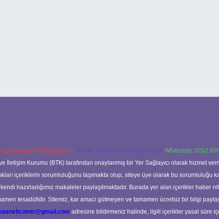
:
backlinkpaneli@gmail.com
Teams:
forumhizmeti@gmail.com
Whatsapp: 0262 606
ve İletişim Kurumu (BTK) tarafından onaylanmış bir Yer Sağlayıcı olarak hizmet verm
rı içeriklerin sorumluluğunu taşımakta olup, siteye üye olarak bu sorumluluğu kabul
a kendi hazırladığımız makaleler paylaşılmaktadır. Burada yer alan içerikler haber 
tamamen tesadüfidir. Sitemiz, kar amacı gütmeyen ve tamamen ücretsiz bir bilgi pay
nkpanelicomtr@gmail.com
adresine bildirmeniz halinde, ilgili içerikler yasal süre iç