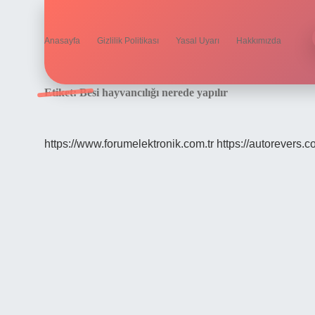
Anasayfa
Gizlilik Politikası
Yasal Uyarı
Hakkımızda
Etiket:
Besi hayvancılığı nerede yapılır
https://www.forumelektronik.com.tr
https://autorevers.c