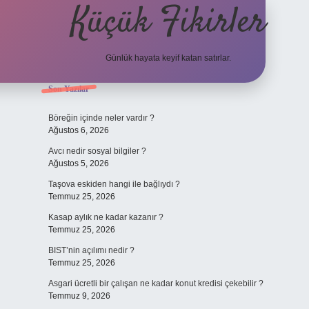
Küçük Fikirler
Günlük hayata keyif katan satırlar.
Sidebar
Son Yazılar
tulipbet
Böreğin içinde neler vardır ?
Ağustos 6, 2026
Avcı nedir sosyal bilgiler ?
Ağustos 5, 2026
Taşova eskiden hangi ile bağlıydı ?
Temmuz 25, 2026
Kasap aylık ne kadar kazanır ?
Temmuz 25, 2026
BIST’nin açılımı nedir ?
Temmuz 25, 2026
Asgari ücretli bir çalışan ne kadar konut kredisi çekebilir ?
Temmuz 9, 2026