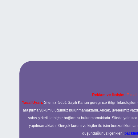
Reklam ve İletişim:
E-mail
Yasal Uyarı:
Sitemiz, 5651 Sayılı Kanun gereğince Bilgi Teknolojileri 
araştırma yükümlülüğümüz bulunmamaktadır. Ancak, üyelerimiz yazdıkla
şahıs şirketi ile hiçbir bağlantısı bulunmamaktadır. Sitede yalnızc
yapılmamaktadır. Gerçek kurum ve kişiler ile isim benzerlikleri 
düşündüğünüz içerikleri,
backli