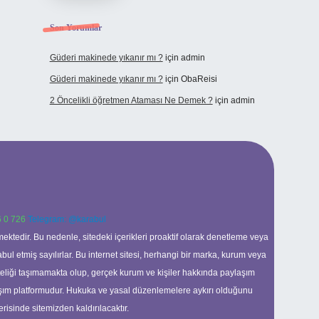
Son Yorumlar
Güderi makinede yıkanır mı ?
için
admin
Güderi makinede yıkanır mı ?
için
ObaReisi
2 Öncelikli öğretmen Ataması Ne Demek ?
için
admin
 0 726
Telegram: @karabul
ektedir. Bu nedenle, sitedeki içerikleri proaktif olarak denetleme veya
 etmiş sayılırlar. Bu internet sitesi, herhangi bir marka, kurum veya
niteliği taşımamakta olup, gerçek kurum ve kişiler hakkında paylaşım
laşım platformudur. Hukuka ve yasal düzenlemelere aykırı olduğunu
erisinde sitemizden kaldırılacaktır.