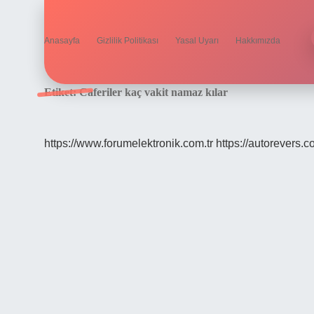
Anasayfa
Gizlilik Politikası
Yasal Uyarı
Hakkımızda
Etiket:
Caferiler kaç vakit namaz kılar
https://www.forumelektronik.com.tr
https://autorevers.c