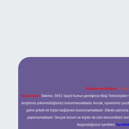
Reklam ve İletişim:
E-mail
Yasal Uyarı:
Sitemiz, 5651 Sayılı Kanun gereğince Bilgi Teknolojileri 
araştırma yükümlülüğümüz bulunmamaktadır. Ancak, üyelerimiz yazdıkla
şahıs şirketi ile hiçbir bağlantısı bulunmamaktadır. Sitede yalnızc
yapılmamaktadır. Gerçek kurum ve kişiler ile isim benzerlikleri 
düşündüğünüz içerikleri,
backli