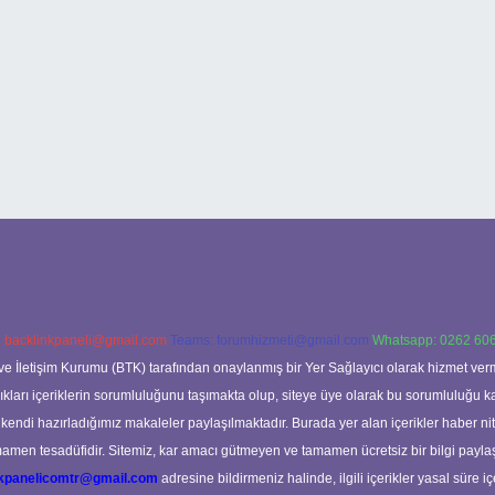
:
backlinkpaneli@gmail.com
Teams:
forumhizmeti@gmail.com
Whatsapp: 0262 606
ve İletişim Kurumu (BTK) tarafından onaylanmış bir Yer Sağlayıcı olarak hizmet verm
rı içeriklerin sorumluluğunu taşımakta olup, siteye üye olarak bu sorumluluğu kabul
a kendi hazırladığımız makaleler paylaşılmaktadır. Burada yer alan içerikler haber 
tamamen tesadüfidir. Sitemiz, kar amacı gütmeyen ve tamamen ücretsiz bir bilgi pay
nkpanelicomtr@gmail.com
adresine bildirmeniz halinde, ilgili içerikler yasal süre iç