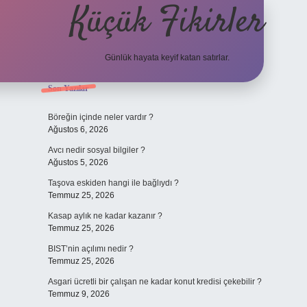
Küçük Fikirler
Günlük hayata keyif katan satırlar.
Sidebar
Son Yazılar
tulipbet
Böreğin içinde neler vardır ?
Ağustos 6, 2026
Avcı nedir sosyal bilgiler ?
Ağustos 5, 2026
Taşova eskiden hangi ile bağlıydı ?
Temmuz 25, 2026
Kasap aylık ne kadar kazanır ?
Temmuz 25, 2026
BIST’nin açılımı nedir ?
Temmuz 25, 2026
Asgari ücretli bir çalışan ne kadar konut kredisi çekebilir ?
Temmuz 9, 2026