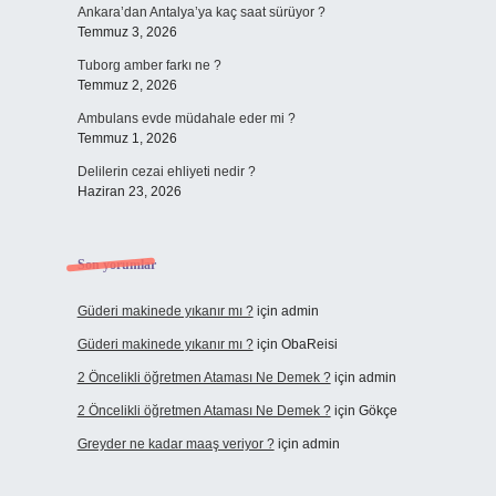
Ankara’dan Antalya’ya kaç saat sürüyor ?
Temmuz 3, 2026
Tuborg amber farkı ne ?
Temmuz 2, 2026
Ambulans evde müdahale eder mi ?
Temmuz 1, 2026
Delilerin cezai ehliyeti nedir ?
Haziran 23, 2026
Son yorumlar
Güderi makinede yıkanır mı ?
için
admin
Güderi makinede yıkanır mı ?
için
ObaReisi
2 Öncelikli öğretmen Ataması Ne Demek ?
için
admin
2 Öncelikli öğretmen Ataması Ne Demek ?
için
Gökçe
Greyder ne kadar maaş veriyor ?
için
admin