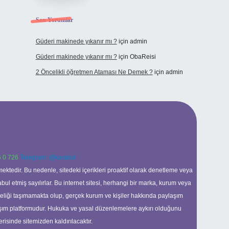
Son Yorumlar
Güderi makinede yıkanır mı ?
için
admin
Güderi makinede yıkanır mı ?
için
ObaReisi
2 Öncelikli öğretmen Ataması Ne Demek ?
için
admin
 0 726
Telegram: @karabul
ektedir. Bu nedenle, sitedeki içerikleri proaktif olarak denetleme veya
 etmiş sayılırlar. Bu internet sitesi, herhangi bir marka, kurum veya
niteliği taşımamakta olup, gerçek kurum ve kişiler hakkında paylaşım
laşım platformudur. Hukuka ve yasal düzenlemelere aykırı olduğunu
erisinde sitemizden kaldırılacaktır.