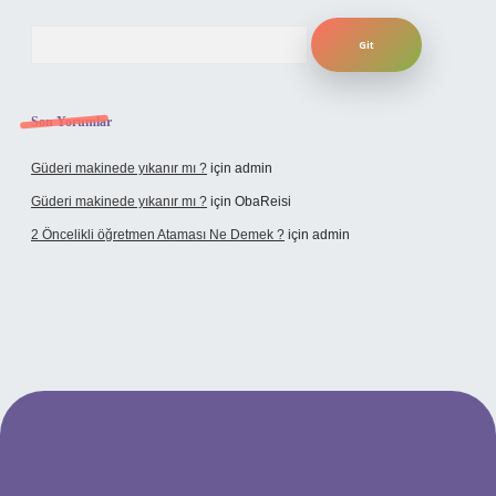
Arama
Son Yorumlar
Güderi makinede yıkanır mı ?
için
admin
Güderi makinede yıkanır mı ?
için
ObaReisi
2 Öncelikli öğretmen Ataması Ne Demek ?
için
admin
pbet