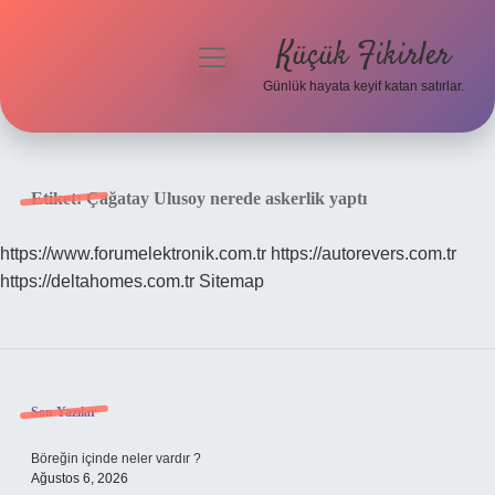
Küçük Fikirler
menüyü
aç
Günlük hayata keyif katan satırlar.
Anasayfa
Gizlilik Politikası
Etiket:
Çağatay Ulusoy nerede askerlik yaptı
Yasal Uyarı
https://www.forumelektronik.com.tr
https://autorevers.com.tr
https://deltahomes.com.tr
Sitemap
Hakkımızda
Sidebar
Son Yazılar
Böreğin içinde neler vardır ?
Ağustos 6, 2026