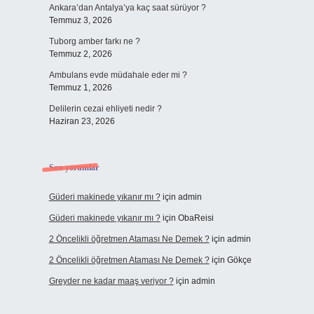
Ankara’dan Antalya’ya kaç saat sürüyor ?
Temmuz 3, 2026
Tuborg amber farkı ne ?
Temmuz 2, 2026
Ambulans evde müdahale eder mi ?
Temmuz 1, 2026
Delilerin cezai ehliyeti nedir ?
Haziran 23, 2026
Son yorumlar
Güderi makinede yıkanır mı ?
için
admin
Güderi makinede yıkanır mı ?
için
ObaReisi
2 Öncelikli öğretmen Ataması Ne Demek ?
için
admin
2 Öncelikli öğretmen Ataması Ne Demek ?
için
Gökçe
Greyder ne kadar maaş veriyor ?
için
admin