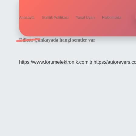
Anasayfa
Gizlilik Politikası
Yasal Uyarı
Hakkımızda
Etiket:
Çankayada hangi semtler var
https://www.forumelektronik.com.tr
https://autorevers.c