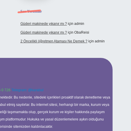
Son Yorumlar
Güderi makinede yıkanır mı ?
için
admin
Güderi makinede yıkanır mı ?
için
ObaReisi
2 Öncelikli öğretmen Ataması Ne Demek ?
için
admin
 0 726
Telegram: @karabul
ektedir. Bu nedenle, sitedeki içerikleri proaktif olarak denetleme veya
 etmiş sayılırlar. Bu internet sitesi, herhangi bir marka, kurum veya
niteliği taşımamakta olup, gerçek kurum ve kişiler hakkında paylaşım
laşım platformudur. Hukuka ve yasal düzenlemelere aykırı olduğunu
erisinde sitemizden kaldırılacaktır.