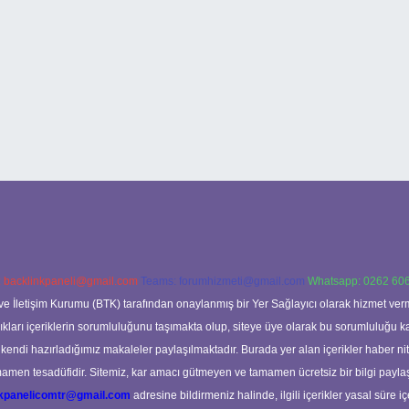
:
backlinkpaneli@gmail.com
Teams:
forumhizmeti@gmail.com
Whatsapp: 0262 606
ve İletişim Kurumu (BTK) tarafından onaylanmış bir Yer Sağlayıcı olarak hizmet verm
rı içeriklerin sorumluluğunu taşımakta olup, siteye üye olarak bu sorumluluğu kabul
a kendi hazırladığımız makaleler paylaşılmaktadır. Burada yer alan içerikler haber 
tamamen tesadüfidir. Sitemiz, kar amacı gütmeyen ve tamamen ücretsiz bir bilgi pay
nkpanelicomtr@gmail.com
adresine bildirmeniz halinde, ilgili içerikler yasal süre iç