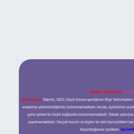
Reklam ve İletişim:
E-mail
Yasal Uyarı:
Sitemiz, 5651 Sayılı Kanun gereğince Bilgi Teknolojileri 
araştırma yükümlülüğümüz bulunmamaktadır. Ancak, üyelerimiz yazdıkla
şahıs şirketi ile hiçbir bağlantısı bulunmamaktadır. Sitede yalnızc
yapılmamaktadır. Gerçek kurum ve kişiler ile isim benzerlikleri 
düşündüğünüz içerikleri,
backli