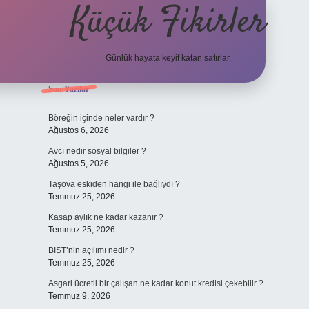
Küçük Fikirler
Günlük hayata keyif katan satırlar.
Sidebar
Son Yazılar
tulipbet
Böreğin içinde neler vardır ?
Ağustos 6, 2026
Avcı nedir sosyal bilgiler ?
Ağustos 5, 2026
Taşova eskiden hangi ile bağlıydı ?
Temmuz 25, 2026
Kasap aylık ne kadar kazanır ?
Temmuz 25, 2026
BIST’nin açılımı nedir ?
Temmuz 25, 2026
Asgari ücretli bir çalışan ne kadar konut kredisi çekebilir ?
Temmuz 9, 2026