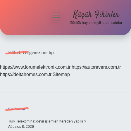
Küçük Fikirler
menüyü
aç
Günlük hayata keyif katan satırlar.
Anasayfa
Gizlilik Politikası
Etiket:
Disgenezi ne tıp
Yasal Uyarı
https://www.forumelektronik.com.tr
https://autorevers.com.tr
https://deltahomes.com.tr
Sitemap
Hakkımızda
Sidebar
Son Yazılar
Türk Telekom hat devir işlemleri nereden yapılır ?
Ağustos 8, 2026