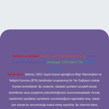
ipbet
Reklam ve İletişim:
E-mail:
backlinkpaneli@gmail.com
Teams:
forumhizmeti@gmail.com
Whatsapp: 0262 606 0 726
Telegram:
@karabul
Yasal Uyarı:
Sitemiz, 5651 Sayılı Kanun gereğince Bilgi Teknolojileri ve
İletişim Kurumu (BTK) tarafından onaylanmış bir Yer Sağlayıcı olarak
hizmet vermektedir. Bu nedenle, sitedeki içerikleri proaktif olarak
denetleme veya araştırma yükümlülüğümüz bulunmamaktadır. Ancak,
üyelerimiz yazdıkları içeriklerin sorumluluğunu taşımakta olup, siteye
üye olarak bu sorumluluğu kabul etmiş sayılırlar. Bu internet sitesi,