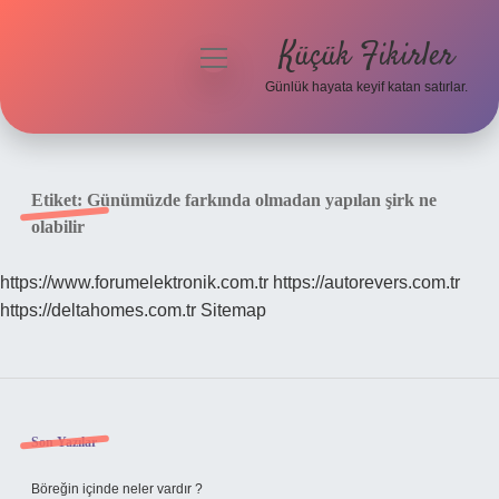
Küçük Fikirler
menüyü
aç
Günlük hayata keyif katan satırlar.
Anasayfa
Gizlilik Politikası
Etiket:
Günümüzde farkında olmadan yapılan şirk ne
olabilir
Yasal Uyarı
https://www.forumelektronik.com.tr
https://autorevers.com.tr
Hakkımızda
https://deltahomes.com.tr
Sitemap
Sidebar
Son Yazılar
Böreğin içinde neler vardır ?