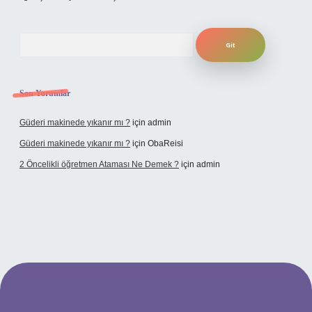
Arama
Son Yorumlar
Güderi makinede yıkanır mı ?
için
admin
Güderi makinede yıkanır mı ?
için
ObaReisi
2 Öncelikli öğretmen Ataması Ne Demek ?
için
admin
ipbet