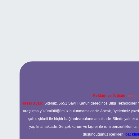
Reklam ve İletişim:
E-mail
Yasal Uyarı:
Sitemiz, 5651 Sayılı Kanun gereğince Bilgi Teknolojileri 
araştırma yükümlülüğümüz bulunmamaktadır. Ancak, üyelerimiz yazdıkla
şahıs şirketi ile hiçbir bağlantısı bulunmamaktadır. Sitede yalnızc
yapılmamaktadır. Gerçek kurum ve kişiler ile isim benzerlikleri 
düşündüğünüz içerikleri,
backli