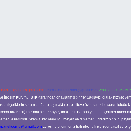
:
backlinkpaneli@gmail.com
Teams:
forumhizmeti@gmail.com
Whatsapp: 0262 606
ve İletişim Kurumu (BTK) tarafından onaylanmış bir Yer Sağlayıcı olarak hizmet verm
rı içeriklerin sorumluluğunu taşımakta olup, siteye üye olarak bu sorumluluğu kabul
a kendi hazırladığımız makaleler paylaşılmaktadır. Burada yer alan içerikler haber 
tamamen tesadüfidir. Sitemiz, kar amacı gütmeyen ve tamamen ücretsiz bir bilgi pay
nkpanelicomtr@gmail.com
adresine bildirmeniz halinde, ilgili içerikler yasal süre iç