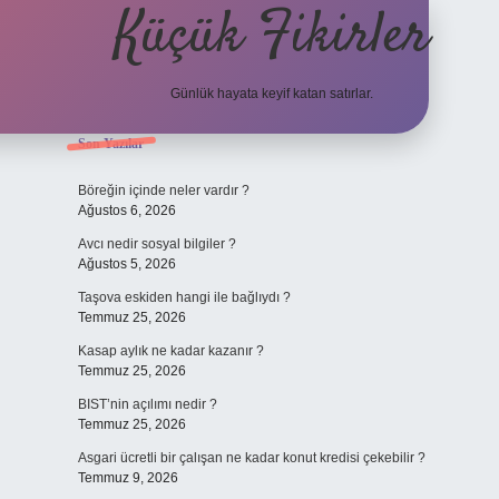
Küçük Fikirler
Günlük hayata keyif katan satırlar.
Sidebar
Son Yazılar
tulipbet
Böreğin içinde neler vardır ?
Ağustos 6, 2026
Avcı nedir sosyal bilgiler ?
Ağustos 5, 2026
Taşova eskiden hangi ile bağlıydı ?
Temmuz 25, 2026
Kasap aylık ne kadar kazanır ?
Temmuz 25, 2026
BIST’nin açılımı nedir ?
Temmuz 25, 2026
Asgari ücretli bir çalışan ne kadar konut kredisi çekebilir ?
Temmuz 9, 2026