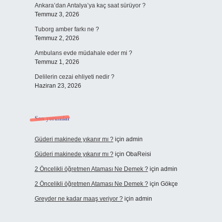
Ankara’dan Antalya’ya kaç saat sürüyor ?
Temmuz 3, 2026
Tuborg amber farkı ne ?
Temmuz 2, 2026
Ambulans evde müdahale eder mi ?
Temmuz 1, 2026
Delilerin cezai ehliyeti nedir ?
Haziran 23, 2026
Son yorumlar
Güderi makinede yıkanır mı ?
için
admin
Güderi makinede yıkanır mı ?
için
ObaReisi
2 Öncelikli öğretmen Ataması Ne Demek ?
için
admin
2 Öncelikli öğretmen Ataması Ne Demek ?
için
Gökçe
Greyder ne kadar maaş veriyor ?
için
admin