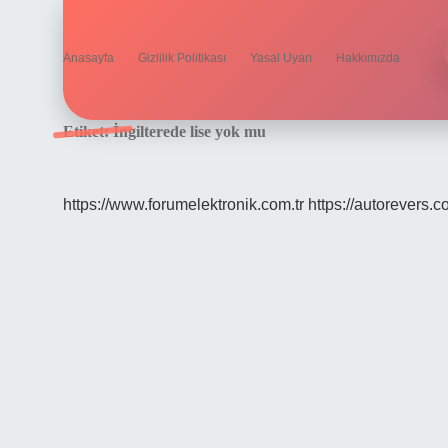
Anasayfa
Gizlilik Politikası
Yasal Uyarı
Hakkımızda
Etiket:
İngilterede lise yok mu
https://www.forumelektronik.com.tr
https://autorevers.c