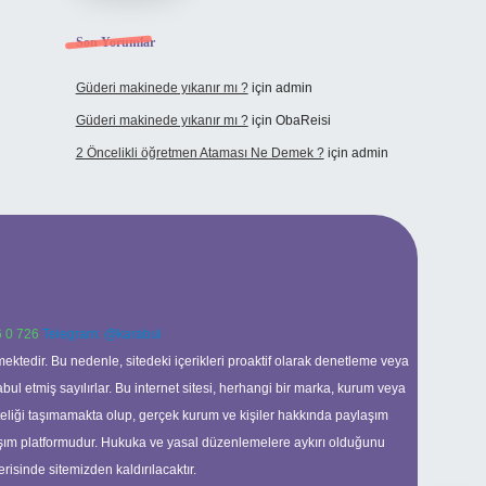
Son Yorumlar
Güderi makinede yıkanır mı ?
için
admin
Güderi makinede yıkanır mı ?
için
ObaReisi
2 Öncelikli öğretmen Ataması Ne Demek ?
için
admin
 0 726
Telegram: @karabul
ektedir. Bu nedenle, sitedeki içerikleri proaktif olarak denetleme veya
 etmiş sayılırlar. Bu internet sitesi, herhangi bir marka, kurum veya
niteliği taşımamakta olup, gerçek kurum ve kişiler hakkında paylaşım
laşım platformudur. Hukuka ve yasal düzenlemelere aykırı olduğunu
erisinde sitemizden kaldırılacaktır.