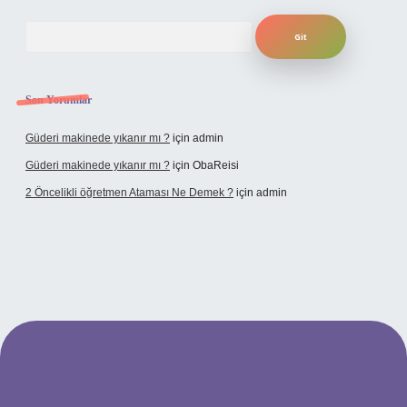
Arama
Son Yorumlar
Güderi makinede yıkanır mı ?
için
admin
Güderi makinede yıkanır mı ?
için
ObaReisi
2 Öncelikli öğretmen Ataması Ne Demek ?
için
admin
pbet