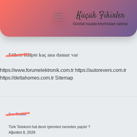
Küçük Fikirler
menüyü
aç
Günlük hayata keyif katan satırlar.
Anasayfa
Gizlilik Politikası
Etiket:
Kalpte kaç ana damar var
Yasal Uyarı
https://www.forumelektronik.com.tr
https://autorevers.com.tr
https://deltahomes.com.tr
Sitemap
Hakkımızda
Sidebar
Son Yazılar
Türk Telekom hat devir işlemleri nereden yapılır ?
Ağustos 8, 2026