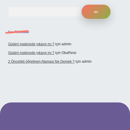
Arama
Son Yorumlar
Güderi makinede yıkanır mı ?
için
admin
Güderi makinede yıkanır mı ?
için
ObaReisi
2 Öncelikli öğretmen Ataması Ne Demek ?
için
admin
ipbet