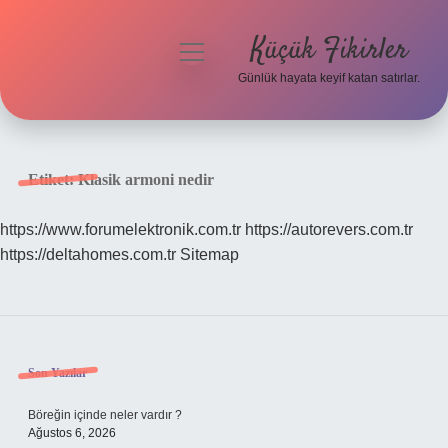
Küçük Fikirler
menüyü
aç
Günlük hayata keyif katan satırlar.
Anasayfa
Gizlilik Politikası
Etiket:
Klasik armoni nedir
Yasal Uyarı
https://www.forumelektronik.com.tr
https://autorevers.com.tr
https://deltahomes.com.tr
Sitemap
Hakkımızda
Sidebar
Son Yazılar
Böreğin içinde neler vardır ?
Ağustos 6, 2026