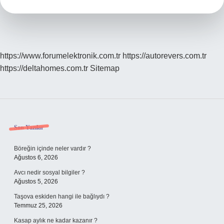
?
https://www.forumelektronik.com.tr
https://autorevers.com.tr
https://deltahomes.com.tr
Sitemap
Sidebar
Son Yazılar
Böreğin içinde neler vardır ?
Ağustos 6, 2026
Avcı nedir sosyal bilgiler ?
Ağustos 5, 2026
Taşova eskiden hangi ile bağlıydı ?
Temmuz 25, 2026
Kasap aylık ne kadar kazanır ?