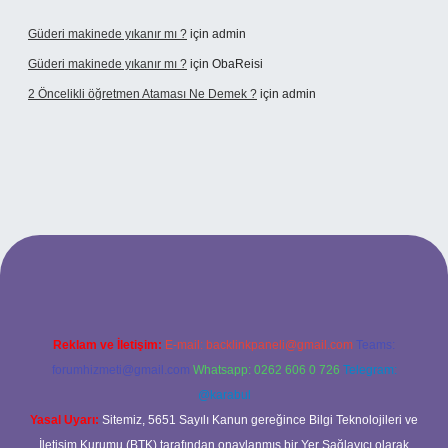
Güderi makinede yıkanır mı ?
için
admin
Güderi makinede yıkanır mı ?
için
ObaReisi
2 Öncelikli öğretmen Ataması Ne Demek ?
için
admin
bet
Reklam ve İletişim:
E-mail:
backlinkpaneli@gmail.com
Teams:
forumhizmeti@gmail.com
Whatsapp: 0262 606 0 726
Telegram:
@karabul
Yasal Uyarı:
Sitemiz, 5651 Sayılı Kanun gereğince Bilgi Teknolojileri ve
İletişim Kurumu (BTK) tarafından onaylanmış bir Yer Sağlayıcı olarak