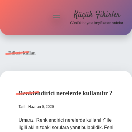
Küçük Fikirler
menüyü
aç
Günlük hayata keyif katan satırlar.
Anasayfa
Gizlilik Politikası
Etiket:
kullan
Yasal Uyarı
Hakkımızda
Renklendirici nerelerde kullanılır ?
Tarih: Haziran 6, 2026
Umarız “Renklendirici nerelerde kullanılır” ile
ilgili aklınızdaki sorulara yanıt bulabildik. Feni