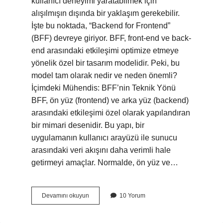
kullanıcı deneyimi yaratabilmek için
alışılmışın dışında bir yaklaşım gerekebilir.
İşte bu noktada, “Backend for Frontend”
(BFF) devreye giriyor. BFF, front-end ve back-
end arasındaki etkileşimi optimize etmeye
yönelik özel bir tasarım modelidir. Peki, bu
model tam olarak nedir ve neden önemli?
İçimdeki Mühendis: BFF’nin Teknik Yönü
BFF, ön yüz (frontend) ve arka yüz (backend)
arasındaki etkileşimi özel olarak yapılandıran
bir mimari desenidir. Bu yapı, bir
uygulamanın kullanıcı arayüzü ile sunucu
arasındaki veri akışını daha verimli hale
getirmeyi amaçlar. Normalde, ön yüz ve…
Backend
Devamını okuyun
10 Yorum
for
frontend
nedir