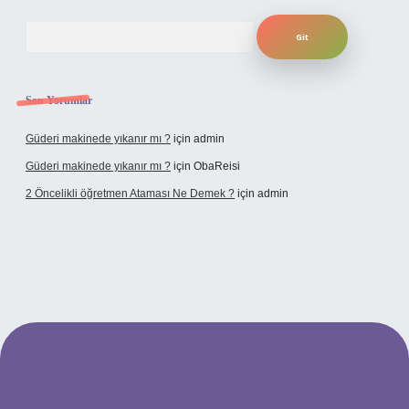
Arama
Son Yorumlar
Güderi makinede yıkanır mı ?
için
admin
Güderi makinede yıkanır mı ?
için
ObaReisi
2 Öncelikli öğretmen Ataması Ne Demek ?
için
admin
ipbet