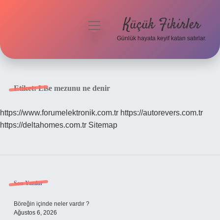
Küçük Fikirler
menüyü
aç
Günlük hayata keyif katan satırlar.
Anasayfa
Gizlilik Politikası
Etiket:
Lise mezunu ne denir
Yasal Uyarı
https://www.forumelektronik.com.tr
https://autorevers.com.tr
https://deltahomes.com.tr
Sitemap
Hakkımızda
Sidebar
Son Yazılar
Böreğin içinde neler vardır ?
Ağustos 6, 2026