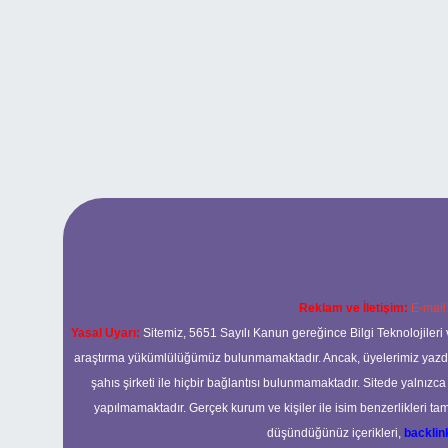
Reklam ve İletişim:
E-mail
Yasal Uyarı:
Sitemiz, 5651 Sayılı Kanun gereğince Bilgi Teknolojileri 
araştırma yükümlülüğümüz bulunmamaktadır. Ancak, üyelerimiz yazdıkla
şahıs şirketi ile hiçbir bağlantısı bulunmamaktadır. Sitede yalnızc
yapılmamaktadır. Gerçek kurum ve kişiler ile isim benzerlikleri 
düşündüğünüz içerikleri,
backli