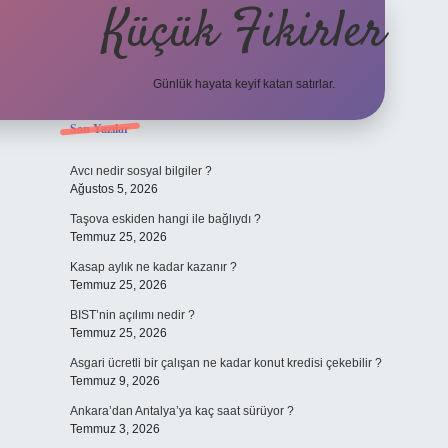
Küçük Fikirler
Günlük hayata keyif katan satırlar.
Sidebar
Son Yazılar
tulipbet
Avcı nedir sosyal bilgiler ?
Ağustos 5, 2026
Taşova eskiden hangi ile bağlıydı ?
Temmuz 25, 2026
Kasap aylık ne kadar kazanır ?
Temmuz 25, 2026
BIST’nin açılımı nedir ?
Temmuz 25, 2026
Asgari ücretli bir çalışan ne kadar konut kredisi çekebilir ?
Temmuz 9, 2026
Ankara’dan Antalya’ya kaç saat sürüyor ?
Temmuz 3, 2026