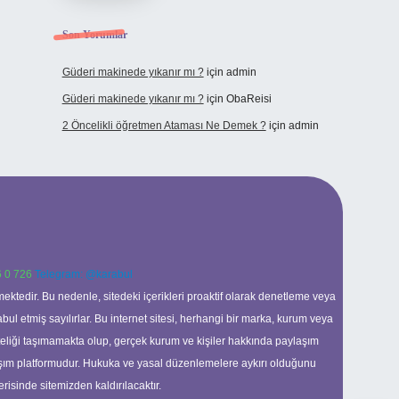
Son Yorumlar
Güderi makinede yıkanır mı ?
için
admin
Güderi makinede yıkanır mı ?
için
ObaReisi
2 Öncelikli öğretmen Ataması Ne Demek ?
için
admin
 0 726
Telegram: @karabul
ektedir. Bu nedenle, sitedeki içerikleri proaktif olarak denetleme veya
 etmiş sayılırlar. Bu internet sitesi, herhangi bir marka, kurum veya
niteliği taşımamakta olup, gerçek kurum ve kişiler hakkında paylaşım
laşım platformudur. Hukuka ve yasal düzenlemelere aykırı olduğunu
erisinde sitemizden kaldırılacaktır.