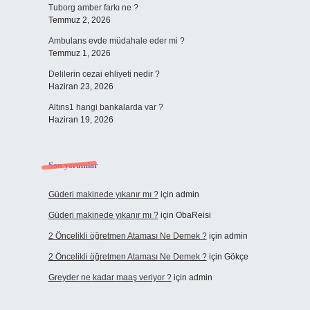
Tuborg amber farkı ne ?
Temmuz 2, 2026
Ambulans evde müdahale eder mi ?
Temmuz 1, 2026
Delilerin cezai ehliyeti nedir ?
Haziran 23, 2026
Altıns1 hangi bankalarda var ?
Haziran 19, 2026
Son yorumlar
Güderi makinede yıkanır mı ?
için
admin
Güderi makinede yıkanır mı ?
için
ObaReisi
2 Öncelikli öğretmen Ataması Ne Demek ?
için
admin
2 Öncelikli öğretmen Ataması Ne Demek ?
için
Gökçe
Greyder ne kadar maaş veriyor ?
için
admin