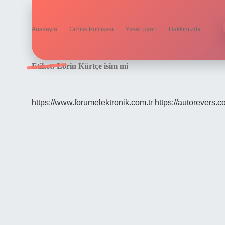
Anasayfa
Gizlilik Politikası
Yasal Uyarı
Hakkımızda
Etiket:
Lorin Kürtçe isim mi
https://www.forumelektronik.com.tr
https://autorevers.c