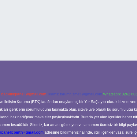
:
backlinkpaneli@gmail.com
Teams:
forumhizmeti@gmail.com
Whatsapp: 0262 606
ve İletişim Kurumu (BTK) tarafından onaylanmış bir Yer Sağlayıcı olarak hizmet verm
rı içeriklerin sorumluluğunu taşımakta olup, siteye üye olarak bu sorumluluğu kabul
a kendi hazırladığımız makaleler paylaşılmaktadır. Burada yer alan içerikler haber 
tamamen tesadüfidir. Sitemiz, kar amacı gütmeyen ve tamamen ücretsiz bir bilgi pay
nkpanelicomtr@gmail.com
adresine bildirmeniz halinde, ilgili içerikler yasal süre iç