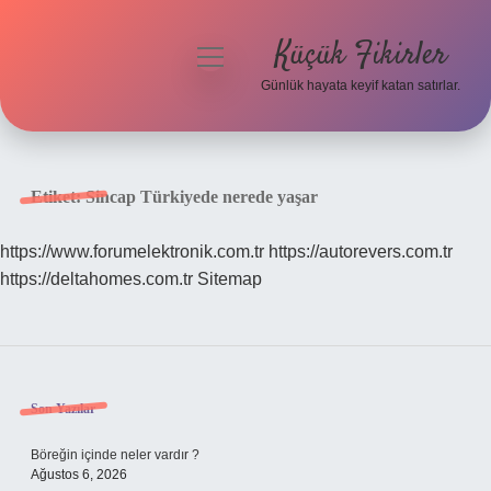
Küçük Fikirler
menüyü
aç
Günlük hayata keyif katan satırlar.
Anasayfa
Gizlilik Politikası
Etiket:
Sincap Türkiyede nerede yaşar
Yasal Uyarı
https://www.forumelektronik.com.tr
https://autorevers.com.tr
https://deltahomes.com.tr
Sitemap
Hakkımızda
Sidebar
Son Yazılar
Böreğin içinde neler vardır ?
Ağustos 6, 2026