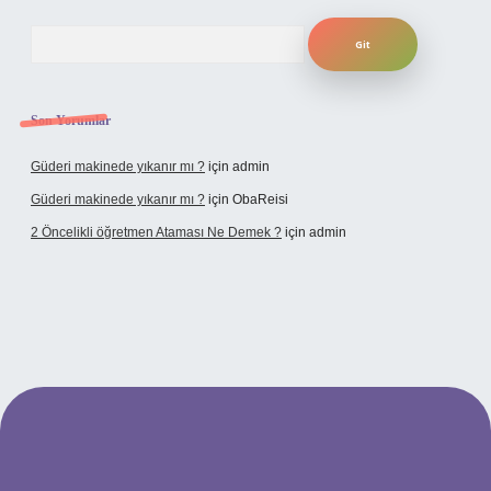
Arama
Son Yorumlar
Güderi makinede yıkanır mı ?
için
admin
Güderi makinede yıkanır mı ?
için
ObaReisi
2 Öncelikli öğretmen Ataması Ne Demek ?
için
admin
ipbet