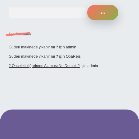
Arama
Son Yorumlar
Güderi makinede yıkanır mı ?
için
admin
Güderi makinede yıkanır mı ?
için
ObaReisi
2 Öncelikli öğretmen Ataması Ne Demek ?
için
admin
ipbet