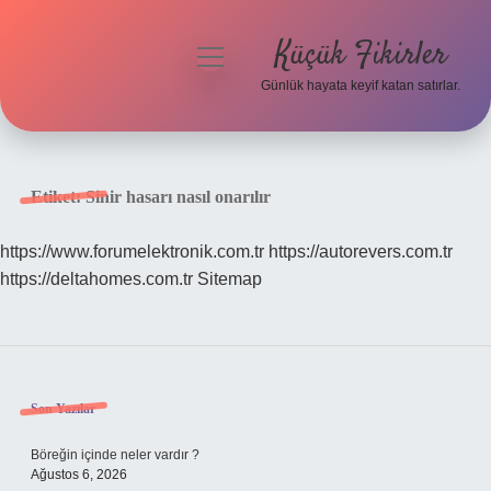
Küçük Fikirler
menüyü
aç
Günlük hayata keyif katan satırlar.
Anasayfa
Gizlilik Politikası
Etiket:
Sinir hasarı nasıl onarılır
Yasal Uyarı
https://www.forumelektronik.com.tr
https://autorevers.com.tr
https://deltahomes.com.tr
Sitemap
Hakkımızda
Sidebar
Son Yazılar
Böreğin içinde neler vardır ?
Ağustos 6, 2026