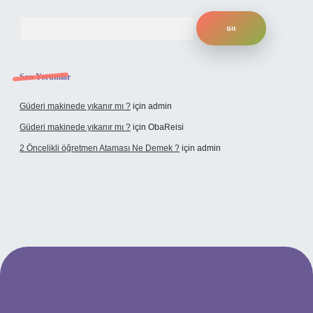
Arama
Son Yorumlar
Güderi makinede yıkanır mı ?
için
admin
Güderi makinede yıkanır mı ?
için
ObaReisi
2 Öncelikli öğretmen Ataması Ne Demek ?
için
admin
ulipbet