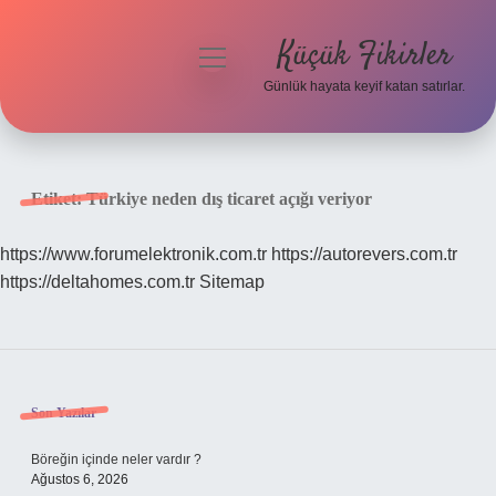
Küçük Fikirler
menüyü
aç
Günlük hayata keyif katan satırlar.
Anasayfa
Gizlilik Politikası
Etiket:
Türkiye neden dış ticaret açığı veriyor
Yasal Uyarı
https://www.forumelektronik.com.tr
https://autorevers.com.tr
https://deltahomes.com.tr
Sitemap
Hakkımızda
Sidebar
Son Yazılar
Böreğin içinde neler vardır ?
Ağustos 6, 2026