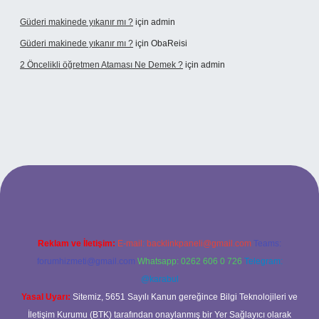
Güderi makinede yıkanır mı ?
için
admin
Güderi makinede yıkanır mı ?
için
ObaReisi
2 Öncelikli öğretmen Ataması Ne Demek ?
için
admin
t
Reklam ve İletişim:
E-mail:
backlinkpaneli@gmail.com
Teams:
forumhizmeti@gmail.com
Whatsapp: 0262 606 0 726
Telegram:
@karabul
Yasal Uyarı:
Sitemiz, 5651 Sayılı Kanun gereğince Bilgi Teknolojileri ve
İletişim Kurumu (BTK) tarafından onaylanmış bir Yer Sağlayıcı olarak