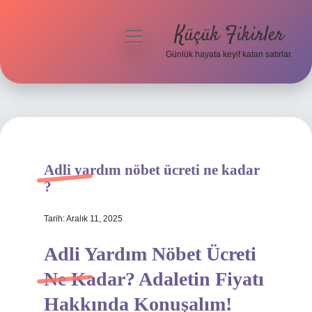
Küçük Fikirler
menüyü
aç
Günlük hayata keyif katan satırlar.
Anasayfa
Gizlilik Politikası
Yasal Uyarı
Adli yardım nöbet ücreti ne kadar
Hakkımızda
?
Tarih: Aralık 11, 2025
Adli Yardım Nöbet Ücreti
Ne Kadar? Adaletin Fiyatı
Hakkında Konuşalım!