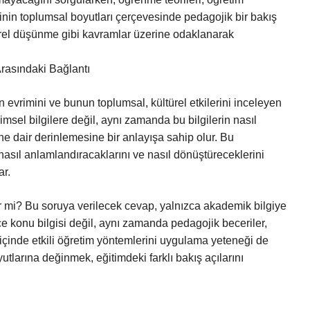
jinin toplumsal boyutları çerçevesinde pedagojik bir bakış
ştirel düşünme gibi kavramlar üzerine odaklanarak
Arasındaki Bağlantı
in evrimini ve bunun toplumsal, kültürel etkilerini inceleyen
limsel bilgilere değil, aynı zamanda bu bilgilerin nasıl
ine dair derinlemesine bir anlayışa sahip olur. Bu
 nasıl anlamlandıracaklarını ve nasıl dönüştüreceklerini
ar.
lir mi? Bu soruya verilecek cevap, yalnızca akademik bilgiye
ce konu bilgisi değil, aynı zamanda pedagojik beceriler,
f içinde etkili öğretim yöntemlerini uygulama yeteneği de
utlarına değinmek, eğitimdeki farklı bakış açılarını