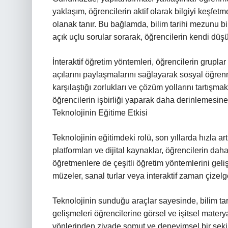
yaklaşım, öğrencilerin aktif olarak bilgiyi keşfe
olanak tanır. Bu bağlamda, bilim tarihi mezunu b
açık uçlu sorular sorarak, öğrencilerin kendi düşün
İnteraktif öğretim yöntemleri, öğrencilerin gruplar 
açılarını paylaşmalarını sağlayarak sosyal öğrenmey
karşılaştığı zorlukları ve çözüm yollarını tartış
öğrencilerin işbirliği yaparak daha derinlemesine
Teknolojinin Eğitime Etkisi
Teknolojinin eğitimdeki rolü, son yıllarda hızla artm
platformları ve dijital kaynaklar, öğrencilerin da
öğretmenlere de çeşitli öğretim yöntemlerini gelişti
müzeler, sanal turlar veya interaktif zaman çizelgel
Teknolojinin sunduğu araçlar sayesinde, bilim tari
gelişmeleri öğrencilerine görsel ve işitsel materya
yönlerinden ziyade somut ve deneyimsel bir şeki