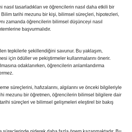
 nasıl tasarladıkları ve öğrencilerin nasıl daha etkili bir
ilim tarihi mezunu bir kişi, bilimsel süreçleri, hipotezleri,
aynı zamanda öğrencilerin bilimsel düşünceyi nasıl
öntemlerine başvurmalıdır.
len tepkilerle şekillendiğini savunur. Bu yaklaşım,
si için ödüller ve pekiştirmeler kullanmalarını önerir.
rılmasına odaklanırken, öğrencilerin anlamlandırma
vermez.
eme süreçlerini, hafızalarını, algılarını ve önceki bilgileriyle
ihi mezunu bir öğretmen, öğrencilerin bilimsel bilgilere dair
arihi süreçleri ve bilimsel gelişmeleri eleştirel bir bakış
 süreçlerinde giderek daha fazla önem kazanmaktadır. Bu