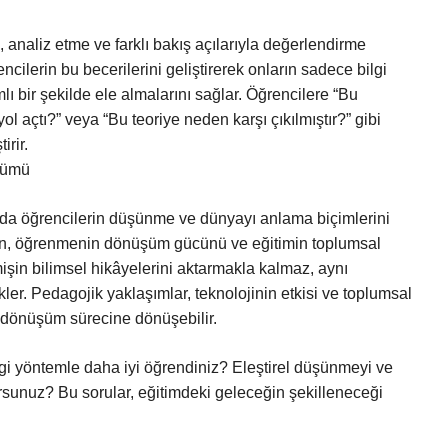
, analiz etme ve farklı bakış açılarıyla değerlendirme
ncilerin bu becerilerini geliştirerek onların sadece bilgi
ı bir şekilde ele almalarını sağlar. Öğrencilere “Bu
ol açtı?” veya “Bu teoriye neden karşı çıkılmıştır?” gibi
irir.
şümü
anda öğrencilerin düşünme ve dünyayı anlama biçimlerini
tmen, öğrenmenin dönüşüm gücünü ve eğitimin toplumsal
işin bilimsel hikâyelerini aktarmakla kalmaz, aynı
er. Pedagojik yaklaşımlar, teknolojinin etkisi ve toplumsal
ir dönüşüm sürecine dönüşebilir.
i yöntemle daha iyi öğrendiniz? Eleştirel düşünmeyi ve
orsunuz? Bu sorular, eğitimdeki geleceğin şekilleneceği