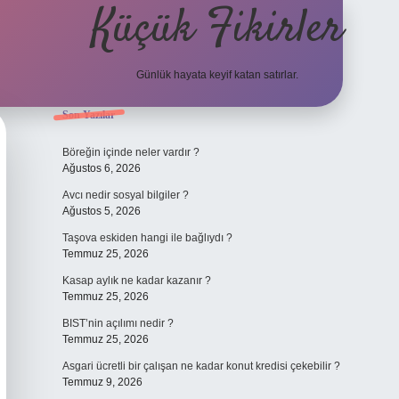
Küçük Fikirler
Günlük hayata keyif katan satırlar.
Sidebar
Son Yazılar
tulipbet
Böreğin içinde neler vardır ?
Ağustos 6, 2026
Avcı nedir sosyal bilgiler ?
Ağustos 5, 2026
Taşova eskiden hangi ile bağlıydı ?
Temmuz 25, 2026
Kasap aylık ne kadar kazanır ?
Temmuz 25, 2026
BIST’nin açılımı nedir ?
Temmuz 25, 2026
Asgari ücretli bir çalışan ne kadar konut kredisi çekebilir ?
Temmuz 9, 2026