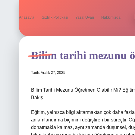
Anasayfa
Gizlilik Politikası
Yasal Uyarı
Hakkımızda
Bilim tarihi mezunu ö
Tarih: Aralık 27, 2025
Bilim Tarihi Mezunu Öğretmen Olabilir Mi? Eği
Bakış
Eğitim, yalnızca bilgi aktarmaktan çok daha fazl
anlamlandırma biçimini değiştiren bir süreçtir. Ö
donatmakla kalmaz, aynı zamanda düşünsel, duy
bilim tarihi mezunu bir kişinin öğretmen olup ola