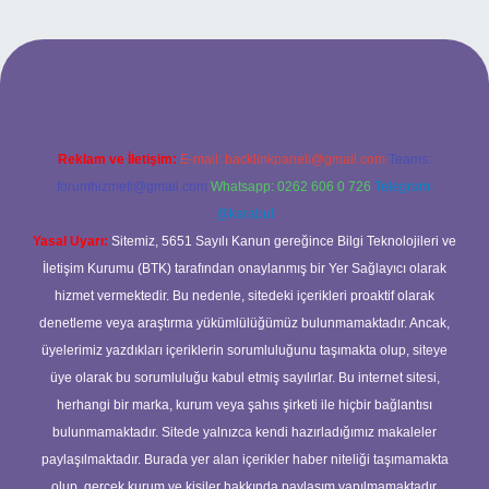
t
Reklam ve İletişim:
E-mail:
backlinkpaneli@gmail.com
Teams:
forumhizmeti@gmail.com
Whatsapp: 0262 606 0 726
Telegram:
@karabul
Yasal Uyarı:
Sitemiz, 5651 Sayılı Kanun gereğince Bilgi Teknolojileri ve
İletişim Kurumu (BTK) tarafından onaylanmış bir Yer Sağlayıcı olarak
hizmet vermektedir. Bu nedenle, sitedeki içerikleri proaktif olarak
denetleme veya araştırma yükümlülüğümüz bulunmamaktadır. Ancak,
üyelerimiz yazdıkları içeriklerin sorumluluğunu taşımakta olup, siteye
üye olarak bu sorumluluğu kabul etmiş sayılırlar. Bu internet sitesi,
herhangi bir marka, kurum veya şahıs şirketi ile hiçbir bağlantısı
bulunmamaktadır. Sitede yalnızca kendi hazırladığımız makaleler
paylaşılmaktadır. Burada yer alan içerikler haber niteliği taşımamakta
olup, gerçek kurum ve kişiler hakkında paylaşım yapılmamaktadır.