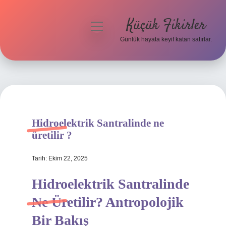
Küçük Fikirler
menüyü
aç
Günlük hayata keyif katan satırlar.
Anasayfa
Gizlilik Politikası
Yasal Uyarı
Hidroelektrik Santralinde ne
Hakkımızda
üretilir ?
Tarih: Ekim 22, 2025
Hidroelektrik Santralinde
Ne Üretilir? Antropolojik
Bir Bakış