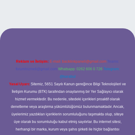
ipbet
Reklam ve İletişim:
E-mail:
backlinkpaneli@gmail.com
Teams:
forumhizmeti@gmail.com
Whatsapp: 0262 606 0 726
Telegram:
@karabul
Yasal Uyarı:
Sitemiz, 5651 Sayılı Kanun gereğince Bilgi Teknolojileri ve
İletişim Kurumu (BTK) tarafından onaylanmış bir Yer Sağlayıcı olarak
hizmet vermektedir. Bu nedenle, sitedeki içerikleri proaktif olarak
denetleme veya araştırma yükümlülüğümüz bulunmamaktadır. Ancak,
üyelerimiz yazdıkları içeriklerin sorumluluğunu taşımakta olup, siteye
üye olarak bu sorumluluğu kabul etmiş sayılırlar. Bu internet sitesi,
herhangi bir marka, kurum veya şahıs şirketi ile hiçbir bağlantısı