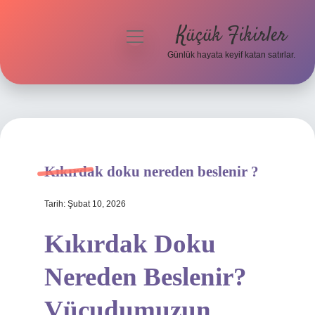
Küçük Fikirler
menüyü
aç
Günlük hayata keyif katan satırlar.
Anasayfa
Gizlilik Politikası
Yasal Uyarı
Kıkırdak doku nereden beslenir ?
Hakkımızda
Tarih: Şubat 10, 2026
Kıkırdak Doku
Nereden Beslenir?
Vücudumuzun