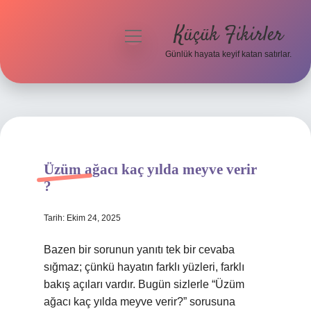
Küçük Fikirler
menüyü
aç
Günlük hayata keyif katan satırlar.
Anasayfa
Gizlilik Politikası
Yasal Uyarı
Üzüm ağacı kaç yılda meyve verir
Hakkımızda
?
Tarih: Ekim 24, 2025
Bazen bir sorunun yanıtı tek bir cevaba
sığmaz; çünkü hayatın farklı yüzleri, farklı
bakış açıları vardır. Bugün sizlerle “Üzüm
ağacı kaç yılda meyve verir?” sorusuna