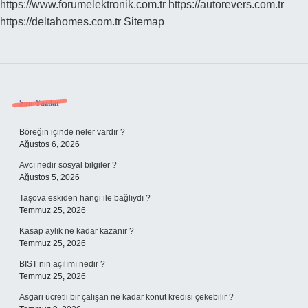
https://www.forumelektronik.com.tr
https://autorevers.com.tr
https://deltahomes.com.tr
Sitemap
Sidebar
Son Yazılar
Böreğin içinde neler vardır ?
Ağustos 6, 2026
Avcı nedir sosyal bilgiler ?
Ağustos 5, 2026
Taşova eskiden hangi ile bağlıydı ?
Temmuz 25, 2026
Kasap aylık ne kadar kazanır ?
Temmuz 25, 2026
BIST’nin açılımı nedir ?
Temmuz 25, 2026
Asgari ücretli bir çalışan ne kadar konut kredisi çekebilir ?