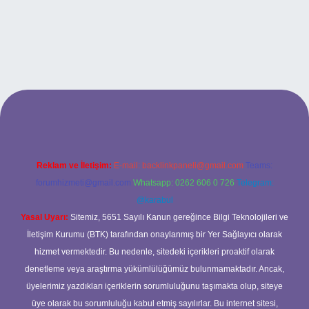
bet
Reklam ve İletişim:
E-mail:
backlinkpaneli@gmail.com
Teams:
forumhizmeti@gmail.com
Whatsapp: 0262 606 0 726
Telegram:
@karabul
Yasal Uyarı:
Sitemiz, 5651 Sayılı Kanun gereğince Bilgi Teknolojileri ve
İletişim Kurumu (BTK) tarafından onaylanmış bir Yer Sağlayıcı olarak
hizmet vermektedir. Bu nedenle, sitedeki içerikleri proaktif olarak
denetleme veya araştırma yükümlülüğümüz bulunmamaktadır. Ancak,
üyelerimiz yazdıkları içeriklerin sorumluluğunu taşımakta olup, siteye
üye olarak bu sorumluluğu kabul etmiş sayılırlar. Bu internet sitesi,