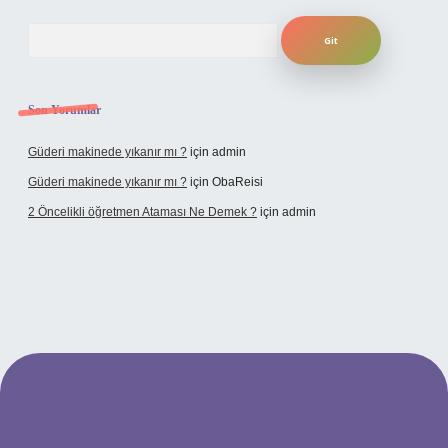
Arama
Son Yorumlar
Güderi makinede yıkanır mı ?
için
admin
Güderi makinede yıkanır mı ?
için
ObaReisi
2 Öncelikli öğretmen Ataması Ne Demek ?
için
admin
bet