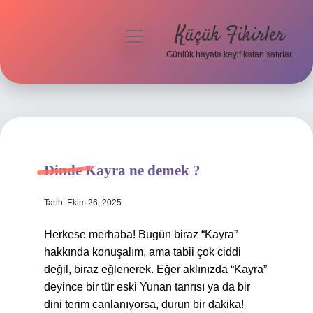
Küçük Fikirler
menüyü
aç
Günlük hayata keyif katan satırlar.
Anasayfa
Gizlilik Politikası
Yasal Uyarı
Dinde Kayra ne demek ?
Hakkımızda
Tarih: Ekim 26, 2025
Herkese merhaba! Bugün biraz “Kayra”
hakkında konuşalım, ama tabii çok ciddi
değil, biraz eğlenerek. Eğer aklınızda “Kayra”
deyince bir tür eski Yunan tanrısı ya da bir
dini terim canlanıyorsa, durun bir dakika!