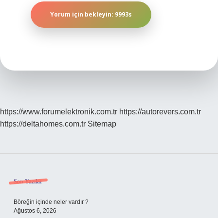
https://www.forumelektronik.com.tr
https://autorevers.com.tr
https://deltahomes.com.tr
Sitemap
Sidebar
Son Yazılar
Böreğin içinde neler vardır ?
Ağustos 6, 2026