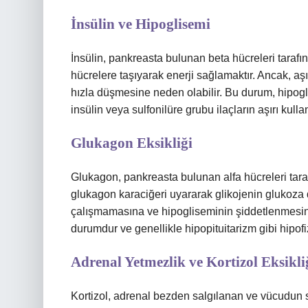
İnsülin ve Hipoglisemi
İnsülin, pankreasta bulunan beta hücreleri tarafı
hücrelere taşıyarak enerji sağlamaktır. Ancak, aşır
hızla düşmesine neden olabilir. Bu durum, hipoglis
insülin veya sulfonilüre grubu ilaçların aşırı kulla
Glukagon Eksikliği
Glukagon, pankreasta bulunan alfa hücreleri tara
glukagon karaciğeri uyararak glikojenin glukoza
çalışmamasına ve hipogliseminin şiddetlenmesine 
durumdur ve genellikle hipopituitarizm gibi hipofiz b
Adrenal Yetmezlik ve Kortizol Eksikli
Kortizol, adrenal bezden salgılanan ve vücudun s