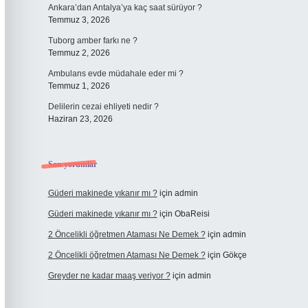
Ankara’dan Antalya’ya kaç saat sürüyor ?
Temmuz 3, 2026
Tuborg amber farkı ne ?
Temmuz 2, 2026
Ambulans evde müdahale eder mi ?
Temmuz 1, 2026
Delilerin cezai ehliyeti nedir ?
Haziran 23, 2026
Son yorumlar
Güderi makinede yıkanır mı ?
için
admin
Güderi makinede yıkanır mı ?
için
ObaReisi
2 Öncelikli öğretmen Ataması Ne Demek ?
için
admin
2 Öncelikli öğretmen Ataması Ne Demek ?
için
Gökçe
Greyder ne kadar maaş veriyor ?
için
admin