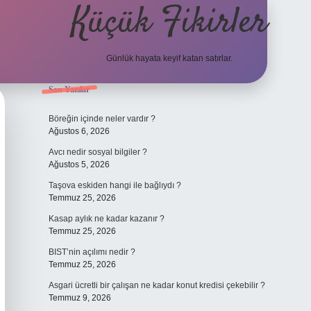
Küçük Fikirler
Günlük hayata keyif katan satırlar.
Sidebar
Son Yazılar
tulipbet
Böreğin içinde neler vardır ?
Ağustos 6, 2026
Avcı nedir sosyal bilgiler ?
Ağustos 5, 2026
Taşova eskiden hangi ile bağlıydı ?
Temmuz 25, 2026
Kasap aylık ne kadar kazanır ?
Temmuz 25, 2026
BIST’nin açılımı nedir ?
Temmuz 25, 2026
Asgari ücretli bir çalışan ne kadar konut kredisi çekebilir ?
Temmuz 9, 2026