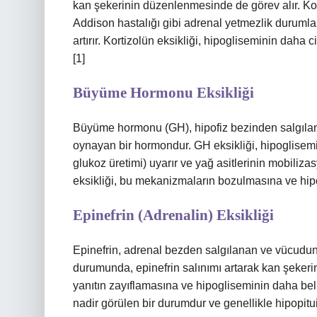
kan şekerinin düzenlenmesinde de görev alır. Kortiz
Addison hastalığı gibi adrenal yetmezlik durumları
artırır. Kortizolün eksikliği, hipogliseminin daha 
[1]
Büyüme Hormonu Eksikliği
Büyüme hormonu (GH), hipofiz bezinden salgıla
oynayan bir hormondur. GH eksikliği, hipoglisemi
glukoz üretimi) uyarır ve yağ asitlerinin mobili
eksikliği, bu mekanizmaların bozulmasına ve hipo
Epinefrin (Adrenalin) Eksikliği
Epinefrin, adrenal bezden salgılanan ve vücudun
durumunda, epinefrin salınımı artarak kan şekerin
yanıtın zayıflamasına ve hipogliseminin daha beli
nadir görülen bir durumdur ve genellikle hipopituita