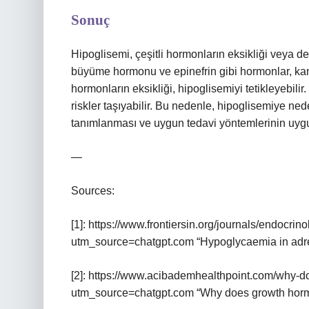
Sonuç
Hipoglisemi, çeşitli hormonların eksikliği veya den
büyüme hormonu ve epinefrin gibi hormonlar, ka
hormonların eksikliği, hipoglisemiyi tetikleyebili
riskler taşıyabilir. Bu nedenle, hipoglisemiye ned
tanımlanması ve uygun tedavi yöntemlerinin uyg
—
Sources:
[1]: https://www.frontiersin.org/journals/endocri
utm_source=chatgpt.com “Hypoglycaemia in adrena
[2]: https://www.acibademhealthpoint.com/why-
utm_source=chatgpt.com “Why does growth horm