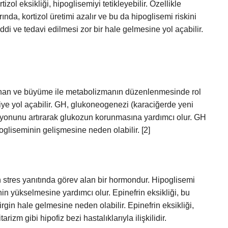
ol eksikliği, hipoglisemiyi tetikleyebilir. Özellikle
nda, kortizol üretimi azalır ve bu da hipoglisemi riskini
ciddi ve tedavi edilmesi zor bir hale gelmesine yol açabilir.
nan ve büyüme ile metabolizmanın düzenlenmesinde rol
ye yol açabilir. GH, glukoneogenezi (karaciğerde yeni
zasyonunu artırarak glukozun korunmasına yardımcı olur. GH
gliseminin gelişmesine neden olabilir. [2]
 stres yanıtında görev alan bir hormondur. Hipoglisemi
in yükselmesine yardımcı olur. Epinefrin eksikliği, bu
rgin hale gelmesine neden olabilir. Epinefrin eksikliği,
rizm gibi hipofiz bezi hastalıklarıyla ilişkilidir.