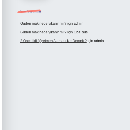
Son Yorumlar
Güderi makinede yıkanır mı ?
için
admin
Güderi makinede yıkanır mı ?
için
ObaReisi
2 Öncelikli öğretmen Ataması Ne Demek ?
için
admin