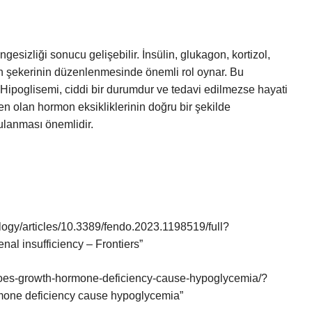
gesizliği sonucu gelişebilir. İnsülin, glukagon, kortizol,
n şekerinin düzenlenmesinde önemli rol oynar. Bu
r. Hipoglisemi, ciddi bir durumdur ve tedavi edilmezse hayati
en olan hormon eksikliklerinin doğru bir şekilde
ulanması önemlidir.
nology/articles/10.3389/fendo.2023.1198519/full?
l insufficiency – Frontiers”
does-growth-hormone-deficiency-cause-hypoglycemia/?
one deficiency cause hypoglycemia”